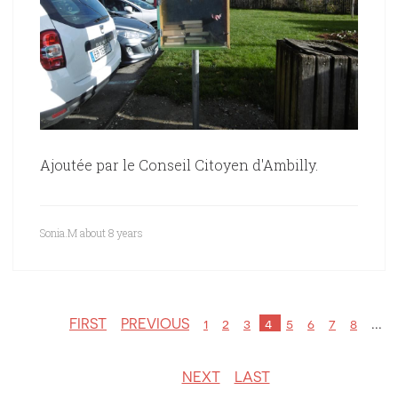
Ajoutée par le Conseil Citoyen d'Ambilly.
Sonia.M
about 8 years
FIRST
PREVIOUS
1
2
3
4
5
6
7
8
...
NEXT
LAST