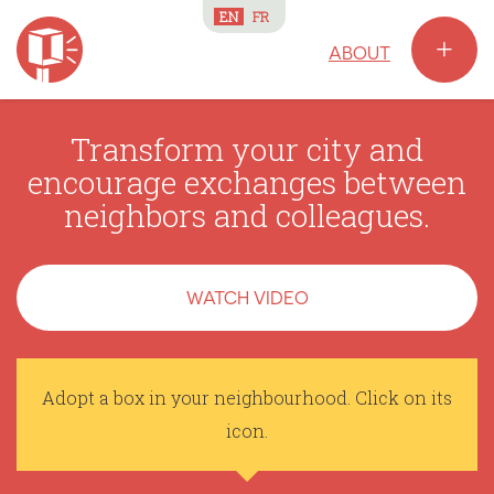
EN
FR
+
ABOUT
Transform your city and
encourage exchanges between
neighbors and colleagues.
WATCH VIDEO
Adopt a box in your neighbourhood. Click on its
icon.