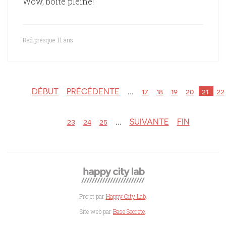
Wow, boîte pleine!
Rad
presque 11 ans
DÉBUT
PRÉCÉDENTE
...
17
18
19
20
21
22
23
24
25
...
SUIVANTE
FIN
Projet par
Happy City Lab
.
Site web par
Base Secrète
.