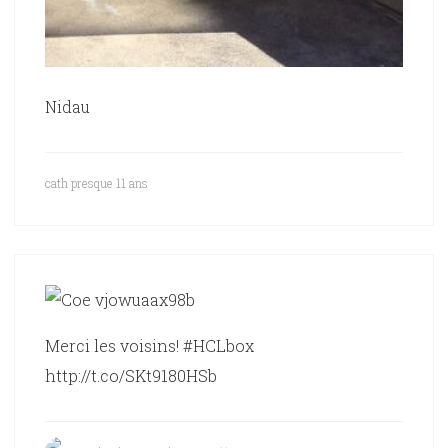
Nidau
cath
presque 11 ans
Merci les voisins! #HCLbox
http://t.co/SKt9180HSb